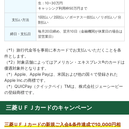
生：10~30万円
キャッシング利用枠
50万円まで
1回払い／2回払い／ボーナス一括払い／リボ払い／分
支払い方法
割払い
毎月20日締め、翌月10日（金融機関が休業日の場合は
締日・支払日
翌営業日）
（*1）旅行代金等を事前に本カードでお支払いいただくことを条
件とします。
（*2）対象店舗によってはアメリカン・エキスプレス®のカードは
優遇対象外となります。
（*）Apple、Apple Payは、米国および他の国々で登録された
Apple Inc.の商標です。
（*）QUICPay（クイックペイ）TMは、株式会社ジェーシービー
の登録商標です。
三菱ＵＦＪカードのキャンペーン
三菱ＵＦＪカードの新規ご入会&条件達成で10,000円相