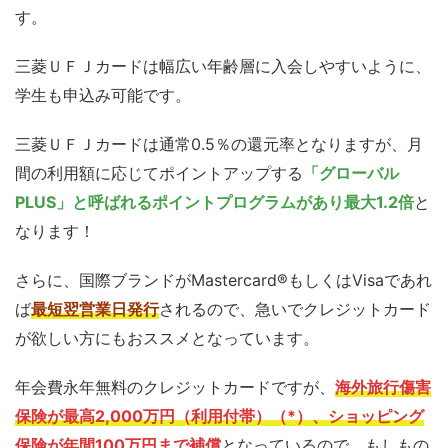
す。
三菱ＵＦＪカードは幅広い年齢層に入会しやすいように、
学生も申込み可能です。
三菱ＵＦＪカードは通常0.5％の還元率となりますが、月
間の利用額に応じてポイントアップする
「グローバル
PLUS」と呼ばれるポイントプログラムがあり最大1.2倍
と
なります！
さらに、国際ブランドがMastercard®もしくはVisaであれ
ば
最短翌営業日発行
されるので、急いでクレジットカード
が欲しい方にもおススメとなっています。
年会費永年無料のクレジットカードですが、
海外旅行傷害
保険が最高2,000万円（利用付帯）（*）、ショッピング
保険が年間100万円まで補償
となっているので、もしもの