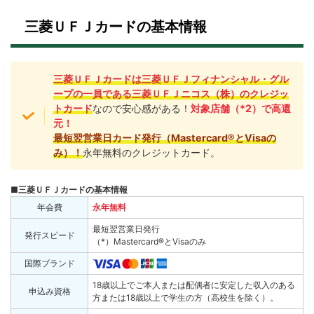
三菱ＵＦＪカードの基本情報
三菱ＵＦＪカードは三菱ＵＦＪフィナンシャル・グル
ープの一員である三菱ＵＦＪニコス（株）のクレジッ
トカード
なので安心感がある！
対象店舗（*2）で高還
元！
最短翌営業日カード発行（Mastercard®とVisaの
み）！
永年無料のクレジットカード。
■三菱ＵＦＪカードの基本情報
年会費
永年無料
最短翌営業日発行
発行スピード
（*）Mastercard®とVisaのみ
国際ブランド
18歳以上でご本人または配偶者に安定した収入のある
申込み資格
方または18歳以上で学生の方（高校生を除く）。