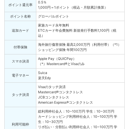
0.5％
ポイント還元率
1,000円＝1ポイント（税込・月額累計換算）
ポイント名称
グローバルポイント
家族カード
永年無料
追加カード
ETCカード
年会費無料 新規発行手数料1,100円（税
込）
海外旅行傷害保険 最高2,000万円（利用付帯）（*1）
付帯保険
ショッピング保険 年間100万円
Apple Pay（QUICPay）
スマホ決済
（*）Mastercard®とVisaのみ
Suica
電子マネー
楽天Edy
Visaのタッチ決済
Mastercard®コンタクトレス
タッチ決済
JCBコンタクトレス
American Express®コンタクトレス
総利用枠
社会人：10~100万円 学生：10~30万円
カードショッピング利用枠
社会人：10~100万円 学
生：10~30万円
利用可能枠
リボ払い・分割払い利用枠
社会人：10~100万円 学