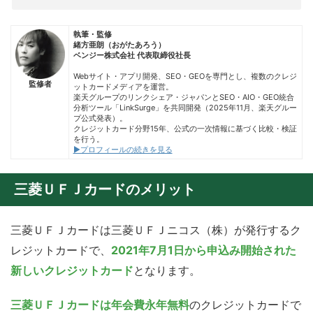
執筆・監修
緒方亜朗（おがたあろう）
ベンジー株式会社 代表取締役社長
Webサイト・アプリ開発、SEO・GEOを専門とし、複数のクレジ
監修者
ットカードメディアを運営。
楽天グループのリンクシェア・ジャパンとSEO・AIO・GEO統合
分析ツール「LinkSurge」を共同開発（2025年11月、楽天グルー
プ公式発表）。
クレジットカード分野15年、公式の一次情報に基づく比較・検証
を行う。
▶プロフィールの続きを見る
三菱ＵＦＪカードのメリット
三菱ＵＦＪカードは三菱ＵＦＪニコス（株）が発行するク
レジットカードで、
2021年7月1日から申込み開始された
新しいクレジットカード
となります。
三菱ＵＦＪカードは年会費永年無料
のクレジットカードで