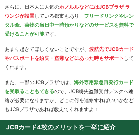
さらに、日本人に人気の
ホノルルなどにはJCBプラザ ラ
ウンジが設置
している都市もあり、
フリードリンクやレン
タル傘、荷物の当日中一時預かりなどのサービスを無料で
受けることが可能
です。
あまり起きてほしくないことですが、
渡航先でJCBカード
やパスポートを紛失・盗難などにあった時もサポート
して
くれます。
また、一部のJCBプラザでは、
海外専用緊急再発行カード
を受取ることもできる
ので、JCB紛失盗難受付デスクへ連
絡が必要になりますが、どこに何を連絡すればいいかなど
もJCBプラザであれば教えてくれますよ！
JCBカード4枚のメリットを一挙に紹介