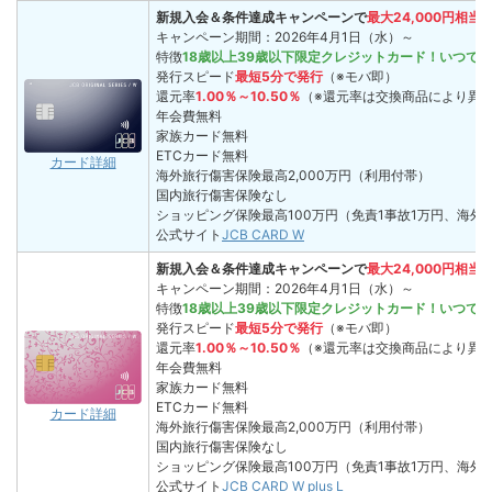
新規入会＆条件達成キャンペーンで
最大24,000円相
キャンペーン期間：2026年4月1日（水）～
特徴
18歳以上39歳以下限定クレジットカード！いつで
発行スピード
最短5分で発行
（※モバ即）
還元率
1.00％～10.50％
（※還元率は交換商品により異
年会費
無料
家族カード
無料
ETCカード
無料
カード詳細
海外旅行傷害保険
最高2,000万円（利用付帯）
国内旅行傷害保険
なし
ショッピング保険
最高100万円（免責1事故1万円、海外
公式サイト
JCB CARD W
新規入会＆条件達成キャンペーンで
最大24,000円相
キャンペーン期間：2026年4月1日（水）～
特徴
18歳以上39歳以下限定クレジットカード！いつで
発行スピード
最短5分で発行
（※モバ即）
還元率
1.00％～10.50％
（※還元率は交換商品により異
年会費
無料
家族カード
無料
ETCカード
無料
カード詳細
海外旅行傷害保険
最高2,000万円（利用付帯）
国内旅行傷害保険
なし
ショッピング保険
最高100万円（免責1事故1万円、海外
公式サイト
JCB CARD W plus L