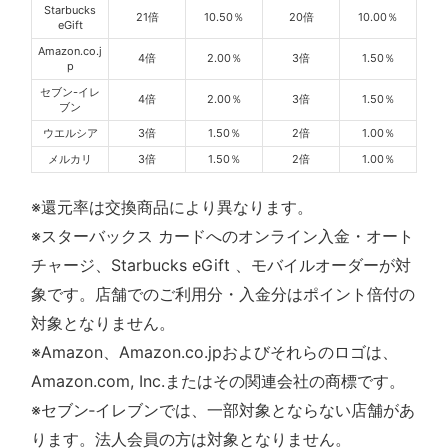
Starbucks
21倍
10.50％
20倍
10.00％
eGift
Amazon.co.j
4倍
2.00％
3倍
1.50％
p
セブン-イレ
4倍
2.00％
3倍
1.50％
ブン
ウエルシア
3倍
1.50％
2倍
1.00％
メルカリ
3倍
1.50％
2倍
1.00％
※還元率は交換商品により異なります。
※スターバックス カードへのオンライン入金・オート
チャージ、Starbucks eGift 、モバイルオーダーが対
象です。店舗でのご利用分・入金分はポイント倍付の
対象となりません。
※Amazon、Amazon.co.jpおよびそれらのロゴは、
Amazon.com, Inc.またはその関連会社の商標です。
※セブン‐イレブンでは、一部対象とならない店舗があ
ります。法人会員の方は対象となりません。