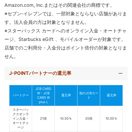
Amazon.com, Inc.またはその関連会社の商標です。
※セブン‐イレブンでは、一部対象とならない店舗がありま
す。法人会員の方は対象となりません。
※スターバックス カードへのオンライン入金・オートチャ
ージ、Starbucks eGift 、モバイルオーダーが対象です。
店舗でのご利用分・入金分はポイント倍付の対象となりま
せん。
J-POINTパートナーの還元率
JCB CARD
W・JCB
他のJCBカー
パートナー
還元率
還元率
CARD W
ド
plus L
スターバッ
クスオンラ
イン入金・
21倍
10.50％
20倍
10.00％
オートチャ
ージ