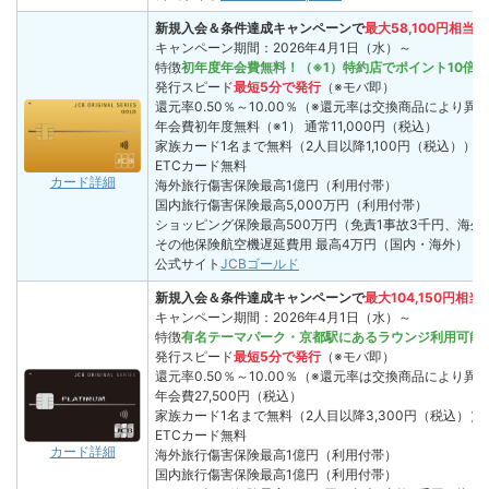
新規入会＆条件達成キャンペーンで
最大58,100
円相当プ
キャンペーン期間：2026年4月1日（水）～
特徴
初年度年会費無料！（※1）特約店でポイント10倍！
発行スピード
最短5分で発行
（※モバ即）
還元率
0.50％～10.00％（※還元率は交換商品により異
年会費
初年度無料（※1） 通常11,000円（税込）
家族カード
1名まで無料（2人目以降1,100円（税込））
ETCカード
無料
カード詳細
海外旅行傷害保険
最高1億円（利用付帯）
国内旅行傷害保険
最高5,000万円（利用付帯）
ショッピング保険
最高500万円（免責1事故3千円、海
その他保険
航空機遅延費用 最高4万円（国内・海外）（
公式サイト
JCBゴールド
新規入会＆条件達成キャンペーンで
最大
104,150
円相当
キャンペーン期間：2026年4月1日（水）～
特徴
有名テーマパーク・京都駅にあるラウンジ利用可能、
発行スピード
最短5分で発行
（※モバ即）
還元率
0.50％～10.00％（※還元率は交換商品により異
年会費
27,500円（税込）
家族カード
1名まで無料（2人目以降3,300円（税込））
ETCカード
無料
カード詳細
海外旅行傷害保険
最高1億円（利用付帯）
国内旅行傷害保険
最高1億円（利用付帯）