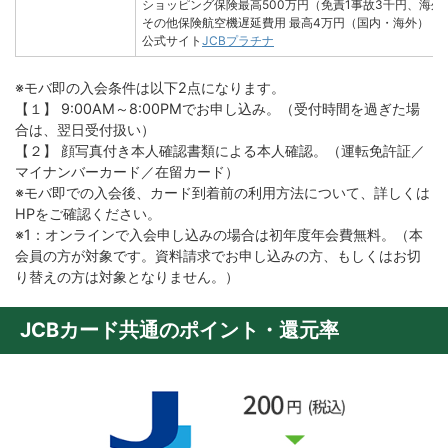
ショッピング保険
最高500万円（免責1事故3千円、海
その他保険
航空機遅延費用 最高4万円（国内・海外）（
公式サイト
JCBプラチナ
※モバ即の入会条件は以下2点になります。
【１】 9:00AM～8:00PMでお申し込み。（受付時間を過ぎた場
合は、翌日受付扱い）
【２】 顔写真付き本人確認書類による本人確認。（運転免許証／
マイナンバーカード／在留カード）
※モバ即での入会後、カード到着前の利用方法について、詳しくは
HPをご確認ください。
※1：オンラインで入会申し込みの場合は初年度年会費無料。（本
会員の方が対象です。資料請求でお申し込みの方、もしくはお切
り替えの方は対象となりません。）
JCBカード共通のポイント・還元率