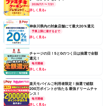
2026/7/1 〜 7/31
›
詳しく見る
神奈川県内の対象店舗にて最大20％還元
予算上限に達するまで
›
詳しく見る
チャージの日！5と0のつく日は抽選で全額
還元！
毎月開催
›
詳しく見る
楽天モバイルご利用者限定！抽選で総額
200万ポイントが当たる 最強ドリームチャ
ンス！
毎月開催
›
詳しく見る