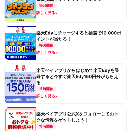
毎月開催
›
詳しく見る
楽天Edyにチャージすると抽選で10,000ポ
イントが当たる！
毎月開催
›
詳しく見る
楽天ペイアプリからはじめて楽天Edyを登
録すると今すぐ楽天Edy150円分がもらえ
る
常時開催
›
詳しく見る
楽天ペイアプリ公式Xをフォローしておト
クな情報をゲットしよう！
常時開催