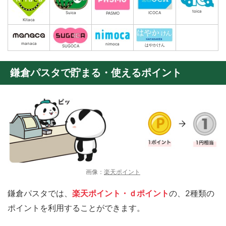
toica
ICOCA
Suica
PASMO
Kitaca
manaca
nimoca
はやかけん
SUGOCA
鎌倉パスタで貯まる・使えるポイント
画像：
楽天ポイント
鎌倉パスタでは、
楽天ポイント・ｄポイント
の、2種類の
ポイントを利用することができます。