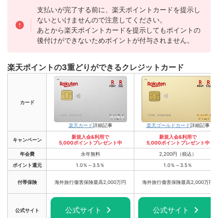
支払いが完了する前に、楽天ポイントカードを提示し
ないといけませんので注意してください。
あとから楽天ポイントカードを提示してもポイントの
後付けができないためポイントが付与されません。
楽天ポイントの3重どりができるクレジットカード
カード
楽天ゴールドカード
詳細記事
楽天カード
詳細記事
新規入会&利用で
新規入会&利用で
キャンペーン
5,000ポイントプレゼント中
5,000ポイントプレゼント中
年会費
永年無料
2,200円（税込）
ポイント還元
1.0％～3.5％
1.0％～3.5％
付帯保険
海外旅行傷害保険最高2,000万円
海外旅行傷害保険最高2,000万円
公式サイト
公式サイト
公式サイト