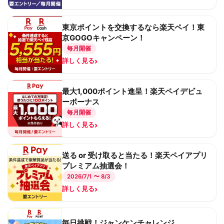
東京ポイントを交換するなら楽天ペイ！東
京GOGOキャンペーン！
毎月開催
›
詳しく見る
最大1,000ポイント進呈！楽天ペイデビュ
ーボーナス
毎月開催
›
詳しく見る
送る or 受け取ると当たる！楽天ペイアプリ
プレミアム抽選会！
2026/7/1 〜 8/3
›
詳しく見る
毎日挑戦！ジャンケンチャレンジ