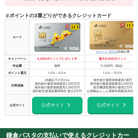
ｄポイントの3重どりができるクレジットカード
カード
ｄカード GOLD
詳細記事
キャンペーン
4,000ポイントプレゼント中
最大5,000ポイント
年会費
無料
11,000円（税込）
ポイント還元
1.0％～4.5％
1.0％～10.0％
29歳以下の方のみ
海外旅行傷害保険最高1億円
国内旅行傷害保険最高1,000万円
国内旅行傷害保険最高5,000万円
付帯保険
海外旅行傷害保険最高2,000万円
航空機遅延費用が最高2万円
国内航空便遅延費用特約 最大2万円
お買物あんしん保険年間最高300万
公式サイト
公式サイト
公式サイト
鎌倉パスタの支払いで使えるクレジットカー