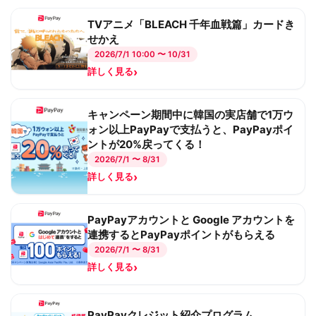
TVアニメ「BLEACH 千年血戦篇」カードき
せかえ
2026/7/1 10:00 〜 10/31
›
詳しく見る
キャンペーン期間中に韓国の実店舗で1万ウ
ォン以上PayPayで支払うと、PayPayポイ
ントが20%戻ってくる！
2026/7/1 〜 8/31
›
詳しく見る
PayPayアカウントと Google アカウントを
連携するとPayPayポイントがもらえる
2026/7/1 〜 8/31
›
詳しく見る
PayPayクレジット紹介プログラム