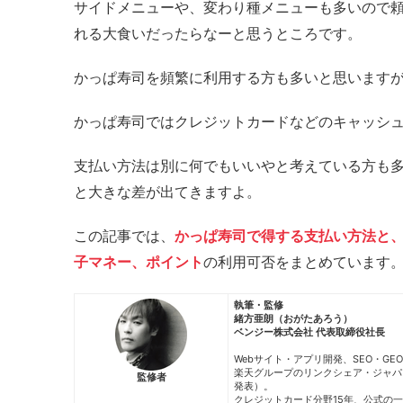
サイドメニューや、変わり種メニューも多いので
れる大食いだったらなーと思うところです。
かっぱ寿司を頻繁に利用する方も多いと思います
かっぱ寿司ではクレジットカードなどのキャッシ
支払い方法は別に何でもいいやと考えている方も
と大きな差が出てきますよ。
この記事では、
かっぱ寿司で得する支払い方法と、
子マネー、ポイント
の利用可否をまとめています
執筆・監修
緒方亜朗（おがたあろう）
ベンジー株式会社 代表取締役社長
Webサイト・アプリ開発、SEO・G
楽天グループのリンクシェア・ジャパンとS
監修者
発表）。
クレジットカード分野15年、公式の