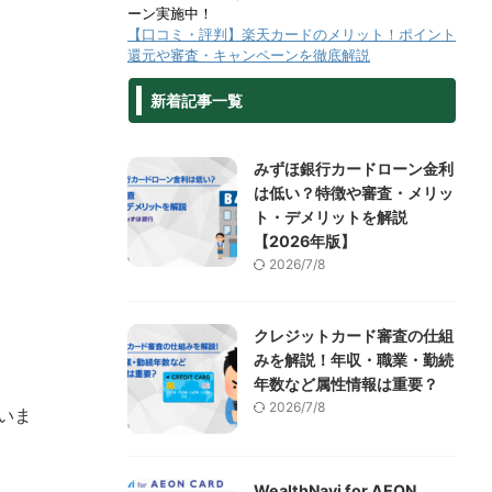
ーン実施中！
【口コミ・評判】楽天カードのメリット！ポイント
還元や審査・キャンペーンを徹底解説
新着記事一覧
みずほ銀行カードローン金利
は低い？特徴や審査・メリッ
ト・デメリットを解説
【2026年版】
2026/7/8
クレジットカード審査の仕組
みを解説！年収・職業・勤続
年数など属性情報は重要？
2026/7/8
いま
WealthNavi for AEON