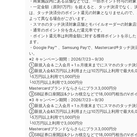
・商業施設内にある店舗などでは、一部ポイント付与の対象
・一定金額（原則1万円）を超えると、タッチ決済でなく、
は、タッチ決済分のポイント還元の対象となりませんので、
よって異なる場合がございます。
・スマホのタッチ決済対象店舗とモバイルオーダーの対象店
・通常のポイント分を含んだ還元率です。
・ポイント還元率は利用金額に対する獲得ポイントを示した
ます。
・Google Pay™ 、Samsung Payで、Master
い。
※2 キャンペーン期間：2026/7/23～9/30
①新規入会＆ご入会月＋1ヵ月後末までにスマホのタッチ決済1
②新規入会&5万円以上利用または10万円以上利用で最大6,0
└5万円以上利用で1,000円分
└10万円以上利用で3,000円分
Mastercardブランドならさらにプラス3,000円分
③SBI証券口座開設&クレカ積立などで18,000円相当のV
※3 キャンペーン期間：2026/7/23～9/30
①新規入会＆ご入会月＋1ヵ月後末までにスマホのタッチ決済1
②新規入会&5万円以上利用または10万円以上利用で最大6,0
└5万円以上利用で1,000円分
└10万円以上利用で3,000円分
Mastercardブランドならさらにプラス3,000円分
③SBI証券口座開設&クレカ積立などで18,000円相当のV