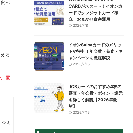
に食べ
CARDがスタート！イオンカ
ードでクレジットカード積
立・おまかせ資産運用
2026/7/8
イオンSuicaカードのメリッ
トや評判！年会費・審査・キ
考える
ャンペーンを徹底解説
2026/7/15
済、電
JCBカードのおすすめ4枚の
審査・年会費・ポイント還元
を詳しく解説【2026年最
新】
2026/7/15
ープ公式