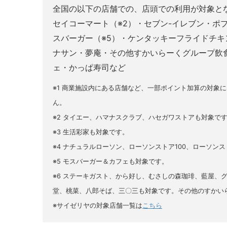
全国の以下の店舗での、店頭での利用が対象とな
セイコーマート（※2）・セブン-イレブン・ポ
スバーガー（※5）・ケンタッキーフライドチ
ナサン・夢庵・その他すかいらーくグループ飲
ェ・かっぱ寿司など
※1 商業施設内にある店舗など、一部ポイント加算の対象
ん。
※2 タイエー、ハマナスクラブ、ハセガワストアも対象で
※3 生活彩家も対象です。
※4 ナチュラルローソン、ローソンストア100、ローソン
※5 モスバーガー＆カフェも対象です。
※6 ステーキガスト、から好し、むさしの森珈琲、藍屋、グラ
堂、桃菜、八郎そば、三〇三も対象です。その他のすかい
※サイゼリヤの対象店舗一覧は
こちら