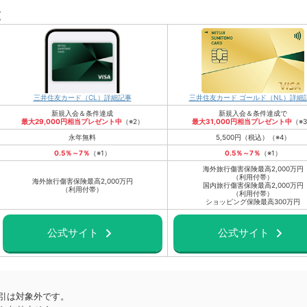
覧
三井住友カード（CL）詳細記事
三井住友カード ゴールド（NL）詳細
新規入会＆条件達成
新規入会＆条件達成で
最大29,000円相当プレゼント中
（※2）
最大
31,000
円相当プレゼント中
（※
永年無料
5,500円（税込）（※4）
0.5％～7％
（※1）
0.5％～7％
（※1）
海外旅行傷害保険最高2,000万円
（利用付帯）
海外旅行傷害保険最高2,000万円
国内旅行傷害保険最高2,000万円
（利用付帯）
（利用付帯）
ショッピング保険最高300万円
公式サイト
公式サイト
引は対象外です。