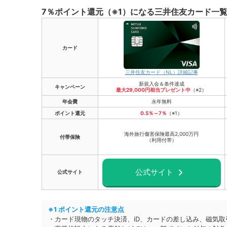
7％ポイント還元（※1）になる三井住友カード一
カード
三井住友カード（NL）詳細記事
新規入会＆条件達成
キャンペーン
最大29,000円相当プレゼント中
（※2）
年会費
永年無料
ポイント還元
0.5％～7％
（※1）
海外旅行傷害保険最高2,000万円
付帯保険
（利用付帯）
公式サイト
公式サイト
※1 ポイント還元の注意点
・カード現物のタッチ決済、iD、カードの差し込み、磁気取