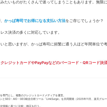
頼みたいものがたくさんで迷ってしまうこともあります。無限
が、
かっぱ寿司でお得になる支払い方法
をご存じでしょうか？
ュレス決済の多くに対応しています。
多いと思いますが、かっぱ寿司に頻繁に通う人ほど年間単位で
クレジットカードやPayPayなどのバーコード・QRコード決
。
EOを専門とし、複数のクレジットカードメディアを運営。
EO・AIO・GEO統合分析ツール「LinkSurge」を共同開発（2025年11月、楽天グル
一次情報に基づく比較・検証を行う。