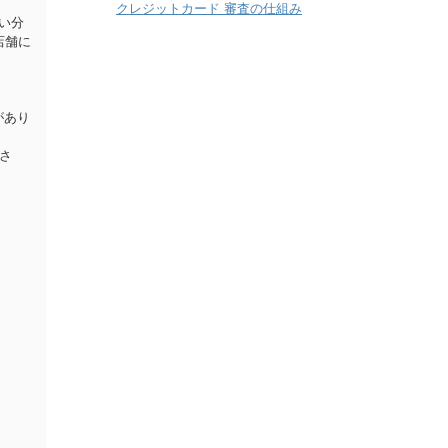
クレジットカード 審査の仕組み
い分
店舗に
があり
ださ