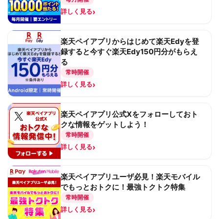
›
詳しく見る
楽天ペイアプリからはじめて楽天Edyを登
録すると今すぐ楽天Edy150円分がもらえ
る
常時開催
›
詳しく見る
楽天ペイアプリ公式Xをフォローしておト
クな情報をゲットしよう！
常時開催
›
詳しく見る
楽天ペイアプリユーザ必見！楽天モバイル
でもっとおトクに！最強トクトク特集
常時開催
›
詳しく見る