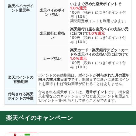
いままで貯めた楽天ポイントで
楽天ペイのポイ
1.0％還元
ント還元率
楽天ペイのポイ
100円（税込）につき1ポイント付
ント払い
与（1.0％）
期間限定ポイントも利用できます。
楽天銀行口座を楽天ペイの支払い元
楽天銀行口座払
に紐づけて
1.0％還元
い
100円（税込）につき1ポイント付
与（1.0％）
楽天カード・楽天銀行デビットカー
ドを楽天ペイの支払い元に紐づけて
カード払い
1.0％還元
100円（税込）につき1ポイント付
与（1.0％）
ポイントの有効期限は、
ポイントが付与された月の翌年
楽天ポイントの
同月の前月末日まで
です。期限までに新たに通常ポイン
有効期限
トを獲得すれば有効期限が切れることはありません。
付与される楽天ポイントは、
通常ポイント
です。街や楽
付与される楽天
天市場などのネットショップなど楽天ポイント加盟店で
ポイントの特徴
1ポイント＝1円相当として使うことができます。
楽天ペイのキャンペーン