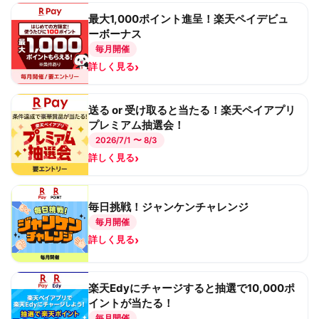
最大1,000ポイント進呈！楽天ペイデビュ
ーボーナス
毎月開催
›
詳しく見る
送る or 受け取ると当たる！楽天ペイアプリ
プレミアム抽選会！
2026/7/1 〜 8/3
›
詳しく見る
毎日挑戦！ジャンケンチャレンジ
毎月開催
›
詳しく見る
楽天Edyにチャージすると抽選で10,000ポ
イントが当たる！
毎月開催