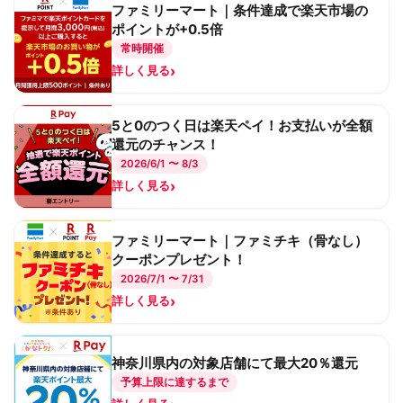
ファミリーマート｜条件達成で楽天市場の
ポイントが+0.5倍
常時開催
›
詳しく見る
5と0のつく日は楽天ペイ！お支払いが全額
還元のチャンス！
2026/6/1 〜 8/3
›
詳しく見る
ファミリーマート｜ファミチキ（骨なし）
クーポンプレゼント！
2026/7/1 〜 7/31
›
詳しく見る
神奈川県内の対象店舗にて最大20％還元
予算上限に達するまで