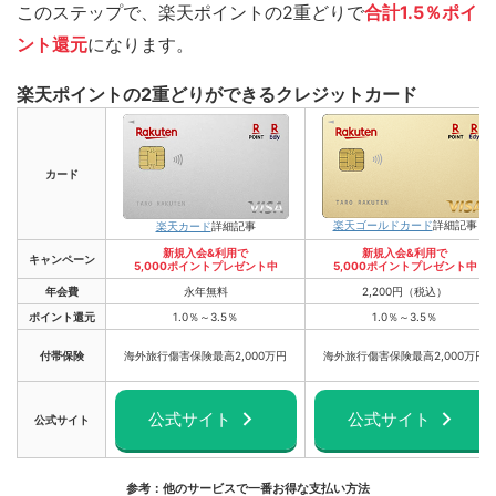
このステップで、楽天ポイントの2重どりで
合計1.5％ポイ
ント還元
になります。
楽天ポイントの2重どりができるクレジットカード
カード
楽天ゴールドカード
詳細記事
楽天カード
詳細記事
新規入会&利用で
新規入会&利用で
キャンペーン
5,000ポイントプレゼント中
5,000ポイントプレゼント中
年会費
永年無料
2,200円（税込）
ポイント還元
1.0％～3.5％
1.0％～3.5％
付帯保険
海外旅行傷害保険最高2,000万円
海外旅行傷害保険最高2,000万円
公式サイト
公式サイト
公式サイト
参考：他のサービスで一番お得な支払い方法