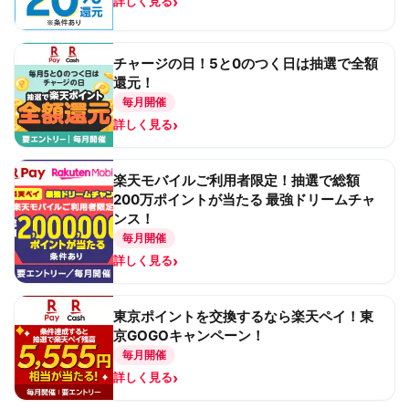
›
詳しく見る
チャージの日！5と0のつく日は抽選で全額
還元！
毎月開催
›
詳しく見る
楽天モバイルご利用者限定！抽選で総額
200万ポイントが当たる 最強ドリームチャ
ンス！
毎月開催
›
詳しく見る
東京ポイントを交換するなら楽天ペイ！東
京GOGOキャンペーン！
毎月開催
›
詳しく見る